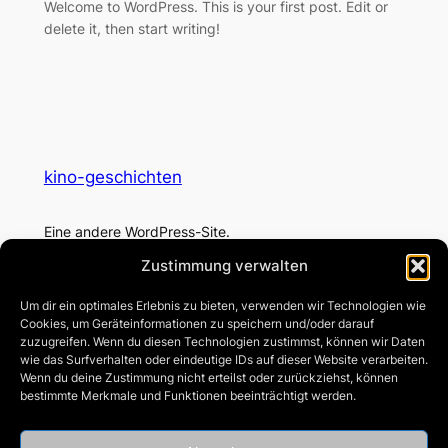
Welcome to WordPress. This is your first post. Edit or
delete it, then start writing!
kino-geschichten
Eine andere WordPress-Site.
Zustimmung verwalten
Über uns
Datenschutz
Um dir ein optimales Erlebnis zu bieten, verwenden wir Technologien wie
Team
Datenschutzerklärung
Cookies, um Geräteinformationen zu speichern und/oder darauf
Geschichte
Allgemeine Geschäftsbedingungen
zuzugreifen. Wenn du diesen Technologien zustimmst, können wir Daten
Karriere
Kontaktiere uns
wie das Surfverhalten oder eindeutige IDs auf dieser Website verarbeiten.
Wenn du deine Zustimmung nicht erteilst oder zurückziehst, können
Social
bestimmte Merkmale und Funktionen beeinträchtigt werden.
Facebook